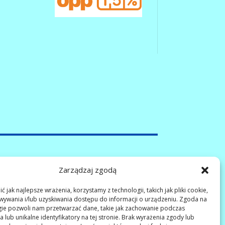
Zarządzaj zgodą
Tel: 501 292 467
email:
stow-sloneczko@o2.pl
 jak najlepsze wrażenia, korzystamy z technologii, takich jak pliki cookie,
ywania i/lub uzyskiwania dostępu do informacji o urządzeniu. Zgoda na
www.sloneczko.org.pl
gie pozwoli nam przetwarzać dane, takie jak zachowanie podczas
 lub unikalne identyfikatory na tej stronie. Brak wyrażenia zgody lub