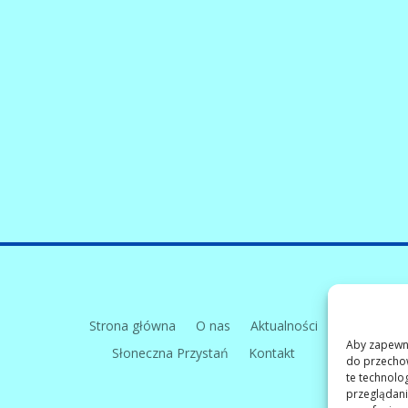
Strona główna
O nas
Aktualności
Aby zapewnić
Słoneczna Przystań
Kontakt
do przechow
te technolo
przeglądania