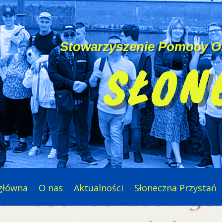
Stowarzyszenie Pomocy 
SŁON
główna
O nas
Aktualności
Słoneczna Przystań