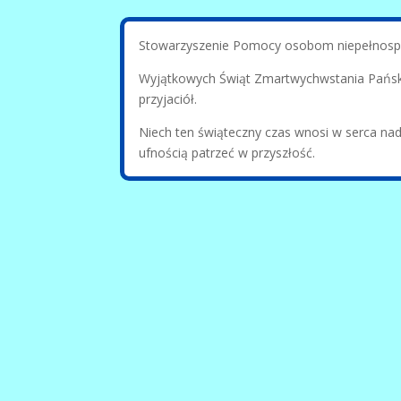
Stowarzyszenie Pomocy osobom niepełnosp
Wyjątkowych Świąt Zmartwychwstania Pańskie
przyjaciół.
Niech ten świąteczny czas wnosi w serca nadz
ufnością patrzeć w przyszłość.