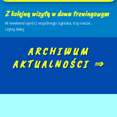
Z kolejną wizytą w domu treningowym
W weekend oprócz wspólnego ogniska, trzy nasze...
czytaj dalej
ARCHIWUM
AKTUALNOŚCI ⇒