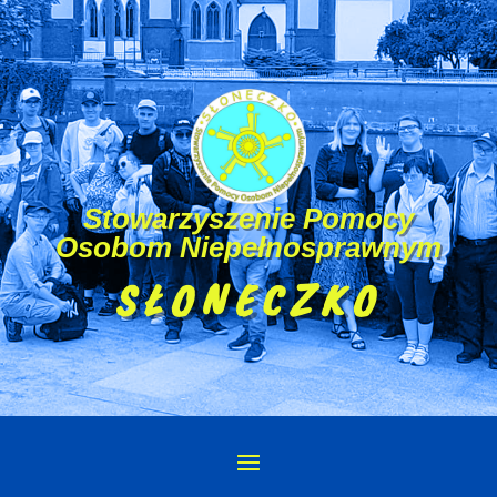
Stowarzyszenie Pomocy
Osobom Niepełnosprawnym
SŁONECZKO