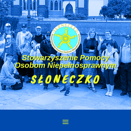
Stowarzyszenie Pomocy
Osobom Niepełnosprawnym
SŁONECZKO