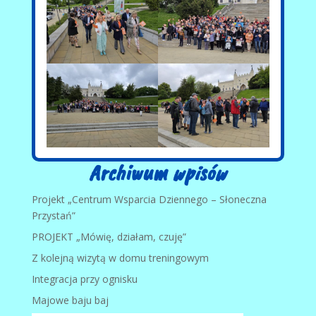
Archiwum wpisów
Projekt „Centrum Wsparcia Dziennego – Słoneczna
Przystań”
PROJEKT „Mówię, działam, czuję”
Z kolejną wizytą w domu treningowym
Integracja przy ognisku
Majowe baju baj